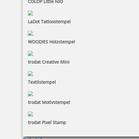
COLOP Little NIO
48,00 €
inkl. 19 % Mwst.
LaDot Tattoostempel
Bestellen
WOODIES Holzstempel
trodat Creative Mini
Colop Pocket Stamp Plus 20 Outdoorstempel mit Wander Motiv
Textilstempel
24,92 €
trodat Motivstempel
inkl. 19 % Mwst.
trodat Pixel Stamp
Bestellen