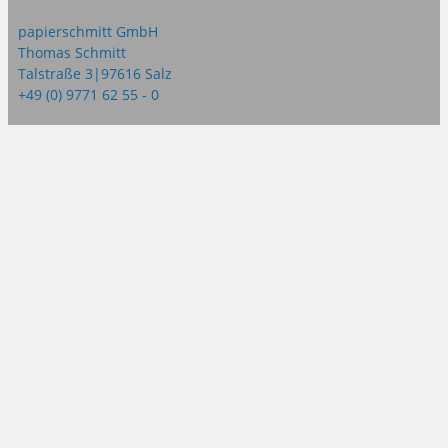
papierschmitt GmbH
Thomas Schmitt
Talstraße 3|97616 Salz
+49 (0) 9771 62 55 - 0