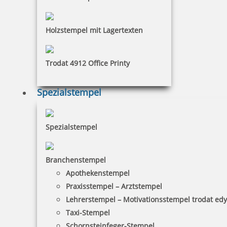
Bestellen
Holzstempel mit Lagertexten
Trodat 4912 Office Printy
Colop Printer Schulstempel mit Kindermotiv
Spezialstempel
Spezialstempel
29,46 €
inkl. 19 % Mwst.
Branchenstempel
Bestellen
Apothekenstempel
Praxisstempel – Arztstempel
Lehrerstempel – Motivationsstempel trodat ed
Taxi-Stempel
Schornsteinfeger-Stempel