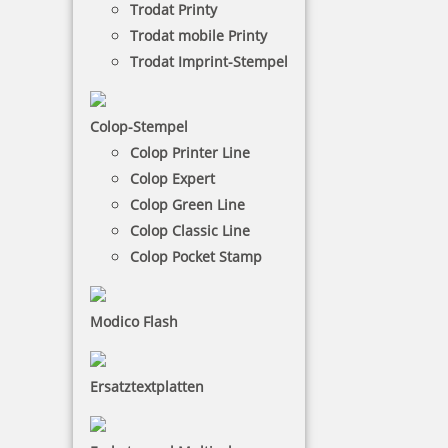
Trodat Printy
oder laden Sie eine fertige Datei hoch.
Trodat mobile Printy
Trodat Imprint-Stempel
WIEVIEL ZEILEN TEXT?
Colop-Stempel
1 Zeile
2 Zeilen
3 Zeilen
4 Zeilen
5 Zeilen
Colop Printer Line
Colop Expert
6 Zeilen
7 Zeilen
8 Zeilen
9 Zeilen
10 Zeilen
Colop Green Line
Colop Classic Line
Colop Pocket Stamp
ABMESSUNGEN
Modico Flash
oder
Ersatztextplatten
Suchen