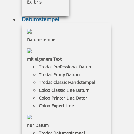
Exlibris
Firmenstempel
Datumstempel
Langlebig mit Adresse & Logo
Datumstempel
mit eigenem Text
Trodat Professional Datum
Datumstempel
Trodat Printy Datum
Trodat Classic Handstempel
Praktische Helfer mit Text & Logo
Colop Classic Line Datum
Colop Printer Line Dater
Colop Expert Line
nur Datum
Holzstempel
Trodat Datumsstempel