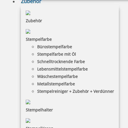
Zubehör
Zubehör
Trodat Printy 46 x 17 mm Hochzeitsstempel mit Motiv HO –
Hochzeitsdatum mit Herz
Stempelfarbe
Bürostempelfarbe
Stempelfarbe mit Öl
39,03 €
Schnelltrocknende Farbe
Lebensmittelstempelfarbe
inkl. 19 % Mwst.
Wäschestempelfarbe
Bestellen
Metallstempelfarbe
Stempelreiniger + Zubehör + Verdünner
Stempelhalter
Colop Printer Schulstempel mit Kindermotiv