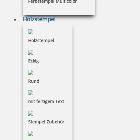
Farbstempel Multicolor
FORM & VERWENDUNG
Holzstempel
Suchen
Holzstempel
UNSERE
Eckig
STEMPELKATEGORIEN
Rund
Adressstempel
mit fertigem Text
Der Standard für Büro & Zuhause
Stempel Zubehör