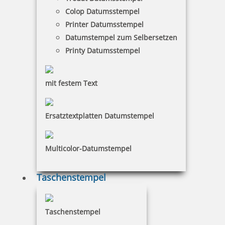
Colop Datumsstempel
Klassiker in rund oder eckig
Printer Datumsstempel
Datumstempel zum Selbersetzen
Printy Datumsstempel
mit festem Text
Multicolor-Textstempel
mehrfarbige Adressstempel
Ersatztextplatten Datumstempel
Multicolor-Datumstempel
Taschenstempel
Multicolor-Datumstempel
Mehrfarbstempel für mehr Übersicht
Taschenstempel